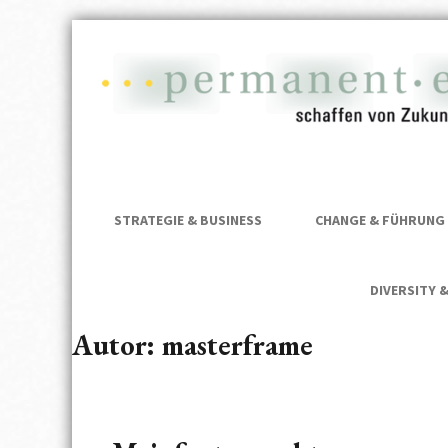
permanent·
permanent·es | HR Future Shapers
p
STRATEGIE & BUSINESS
CHANGE & FÜHRUNG
DIVERSITY 
Autor:
masterframe