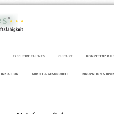
es schaffen von zuku
ermanent·es – Heide
EXECUTIVE TALENTS
CULTURE
KOMPETENZ & P
& INKLUSION
ARBEIT & GESUNDHEIT
INNOVATION & INV