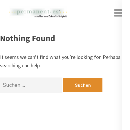
permanent·es schaffen von zukunftsfähigkeit –
permanent·es | HR Future Shapers
permanent·es – Heidelberg
Nothing Found
It seems we can’t find what you’re looking for. Perhaps
searching can help.