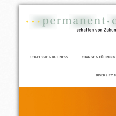
permanent·
permanent·es | HR Future Shapers
p
STRATEGIE & BUSINESS
CHANGE & FÜHRUNG
DIVERSITY 