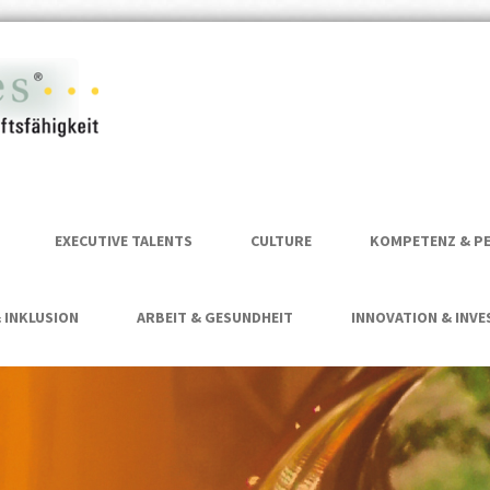
es schaffen von zuku
ermanent·es – Heide
EXECUTIVE TALENTS
CULTURE
KOMPETENZ & P
& INKLUSION
ARBEIT & GESUNDHEIT
INNOVATION & INV