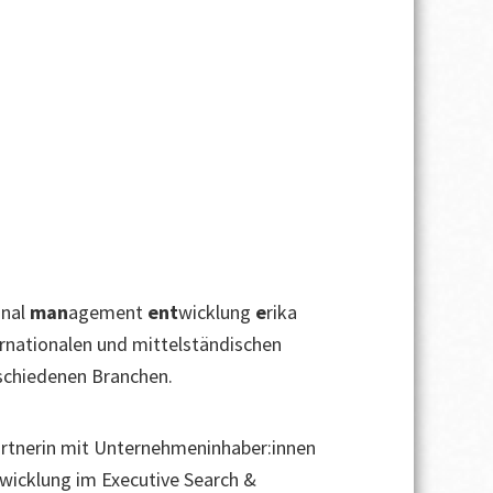
Branche
onal
man
agement
ent
wicklung
e
rika
rnationalen und mittelständischen
schiedenen Branchen.
partnerin mit Unternehmeninhaber:innen
wicklung im Executive Search &