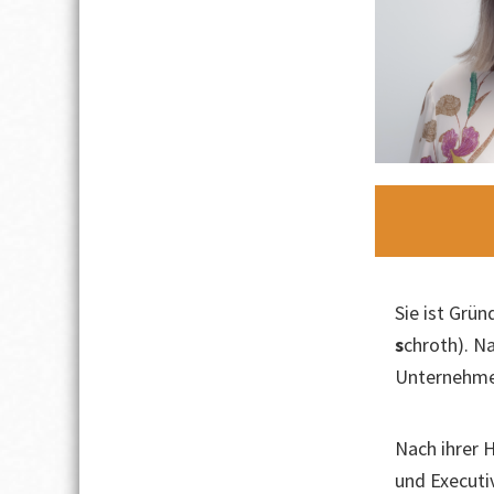
Sie ist Grün
s
chroth). N
Unternehmen
Nach ihrer 
und Executi